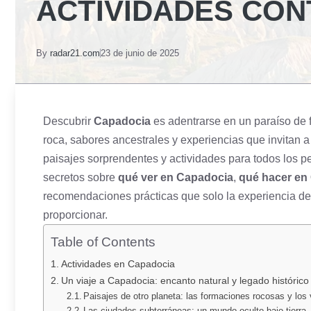
ACTIVIDADES CON
By
radar21.com
23 de junio de 2025
Descubrir
Capadocia
es adentrarse en un paraíso de
roca, sabores ancestrales y experiencias que invitan a
paisajes sorprendentes y actividades para todos los pe
secretos sobre
qué ver en Capadocia
,
qué hacer en
recomendaciones prácticas que solo la experiencia d
proporcionar.
Table of Contents
Actividades en Capadocia
Un viaje a Capadocia: encanto natural y legado histórico
Paisajes de otro planeta: las formaciones rocosas y los 
Las ciudades subterráneas: un mundo oculto bajo tierra