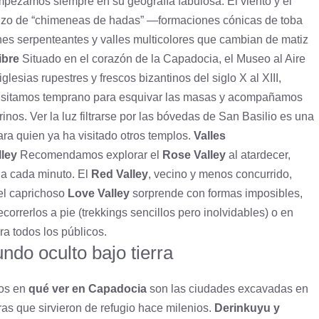
mpezamos siempre en su geografía fabulosa. El viento y el
enzo de “chimeneas de hadas” —formaciones cónicas de toba
s serpenteantes y valles multicolores que cambian de matiz
ibre
Situado en el corazón de la Capadocia, el Museo al Aire
esias rupestres y frescos bizantinos del siglo X al XIII,
 Visitamos temprano para esquivar las masas y acompañamos
nos. Ver la luz filtrarse por las bóvedas de San Basilio es una
ara quien ya ha visitado otros templos.
Valles
lley
Recomendamos explorar el
Rose Valley
al atardecer,
 a cada minuto. El
Red Valley
, vecino y menos concurrido,
 el caprichoso
Love Valley
sorprende con formas imposibles,
orrerlos a pie (trekkings sencillos pero inolvidables) o en
ara todos los públicos.
do oculto bajo tierra
mos en
qué ver en Capadocia
son las ciudades excavadas en
as que sirvieron de refugio hace milenios.
Derinkuyu y