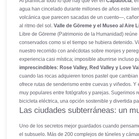
Al planificar todo lo que hay que ver en
Capadocia
, e
agua han cincelado durante millones de años este li
volcánica que parecen sacadas de un cuento—, cañone
al ritmo del sol.
Valle de Göreme y el Museo al Aire L
Libre de Göreme (Patrimonio de la Humanidad) reúne igl
conservados como si el tiempo se hubiera detenido.
nuestro recorrido con anécdotas sobre monjes y peregri
experiencia casi mística; imposible aburrirse incluso p
imprescindibles: Rose Valley, Red Valley y Love Va
cuando las rocas adquieren tonos pastel que cambian
ofrece rutas de senderismo entre cuevas y viñedos. Y
muy populares entre fotógrafos y parejas. Sugerimos rec
bicicleta eléctrica, una opción sostenible y divertida p
Las ciudades subterráneas: un mun
Uno de los secretos mejor guardados cuando pensa
el subsuelo. Más de 200 complejos de túneles y cámar