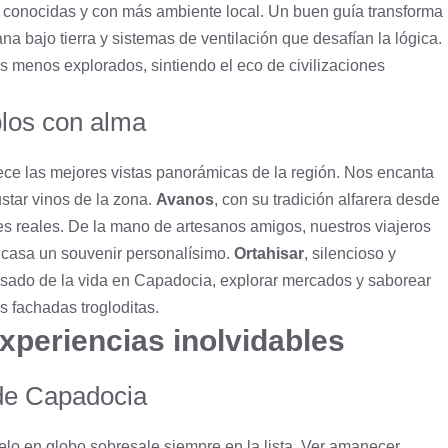
conocidas y con más ambiente local. Un buen guía transforma
ana bajo tierra y sistemas de ventilación que desafían la lógica.
s menos explorados, sintiendo el eco de civilizaciones
blos con alma
frece las mejores vistas panorámicas de la región. Nos encanta
star vinos de la zona.
Avanos
, con su tradición alfarera desde
ales reales. De la mano de artesanos amigos, nuestros viajeros
 casa un souvenir personalísimo.
Ortahisar
, silencioso y
pausado de la vida en Capadocia, explorar mercados y saborear
s fachadas trogloditas.
xperiencias inolvidables
 de Capadocia
o en globo sobresale siempre en la lista. Ver amanecer